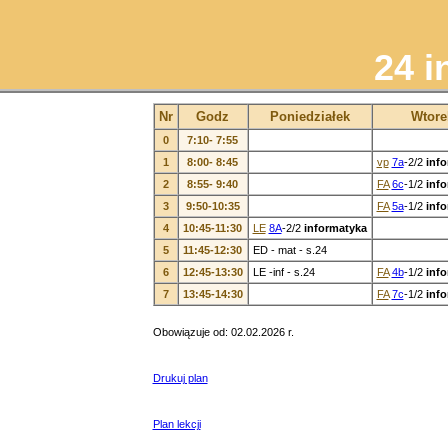
24 i
Nr
Godz
Poniedziałek
Wtore
0
7:10- 7:55
1
8:00- 8:45
vp
7a
-2/2
inf
2
8:55- 9:40
FA
6c
-1/2
inf
3
9:50-10:35
FA
5a
-1/2
inf
4
10:45-11:30
LE
8A
-2/2
informatyka
5
11:45-12:30
ED - mat - s.24
6
12:45-13:30
LE -inf - s.24
FA
4b
-1/2
inf
7
13:45-14:30
FA
7c
-1/2
inf
Obowiązuje od: 02.02.2026 r.
Drukuj plan
Plan lekcji