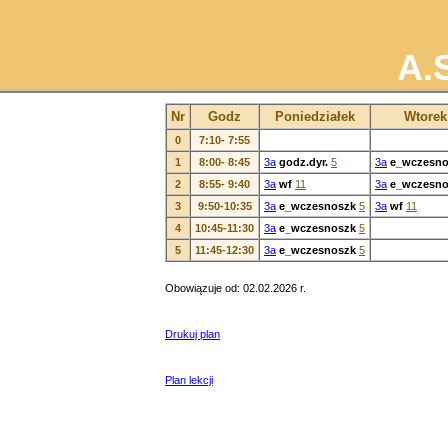
A.
Nr
Godz
Poniedziałek
Wtorek
0
7:10- 7:55
1
8:00- 8:45
3a
godz.dyr.
5
3a
e_wczesno
2
8:55- 9:40
3a
wf
11
3a
e_wczesno
3
9:50-10:35
3a
e_wczesnoszk
5
3a
wf
11
4
10:45-11:30
3a
e_wczesnoszk
5
5
11:45-12:30
3a
e_wczesnoszk
5
Obowiązuje od: 02.02.2026 r.
Drukuj plan
Plan lekcji